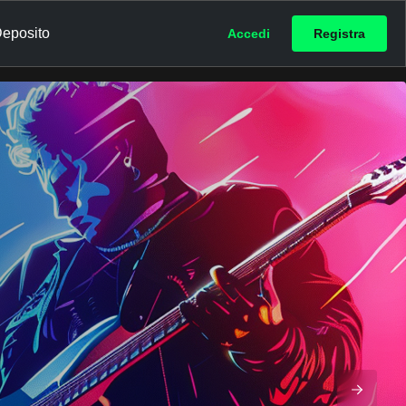
eposito
Accedi
Registra