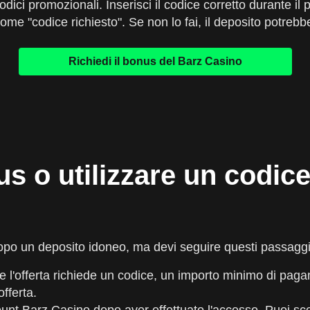
ici promozionali. Inserisci il codice corretto durante il
me "codice richiesto". Se non lo fai, il deposito potrebb
Richiedi il bonus del Barz Casino
s o utilizzare un codic
opo un deposito idoneo, ma devi seguire questi passaggi
e l'offerta richiede un codice, un importo minimo di pag
offerta.
unt Barz Casino dopo aver effettuato l'accesso. Puoi sce