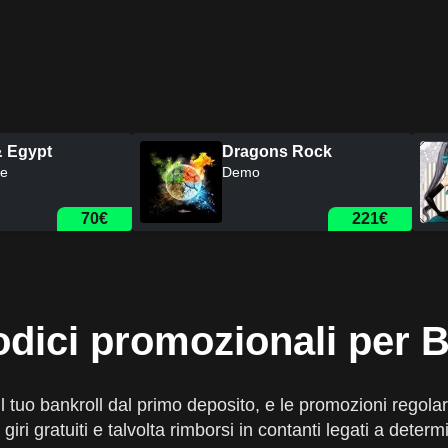
 Egypt
Dragons Rock
re
Demo
70€
221€
dici promozionali per 
tuo bankroll dal primo deposito, e le promozioni regolari 
giri gratuiti e talvolta rimborsi in contanti legati a deter