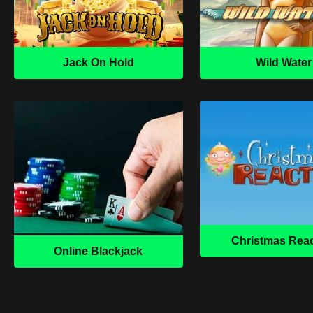
Jack On Hold
Wild Water
Christmas Rea
Online Blackjack