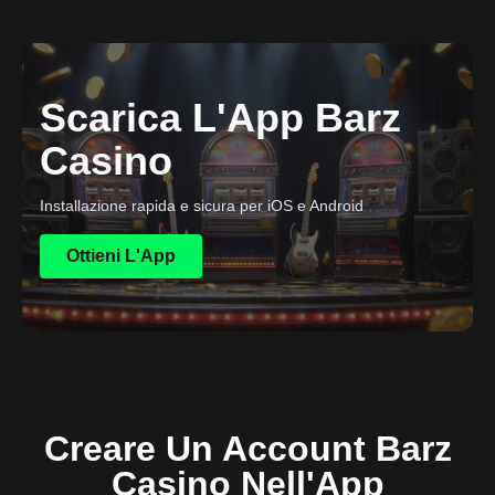
Scarica L'App Barz
Casino
Installazione rapida e sicura per iOS e Android
Ottieni L'App
Creare Un Account Barz
Casino Nell'App