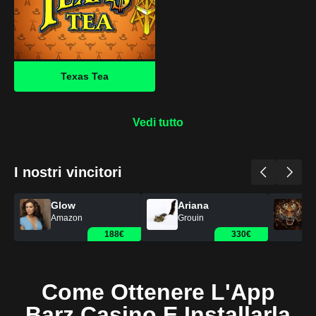
Texas Tea
Vedi tutto
I nostri vincitori
Happy Chinese New Year
Glow
Pockets
Amazon
30€
188€
Come Ottenere L'App
Barz Casino E Installarla