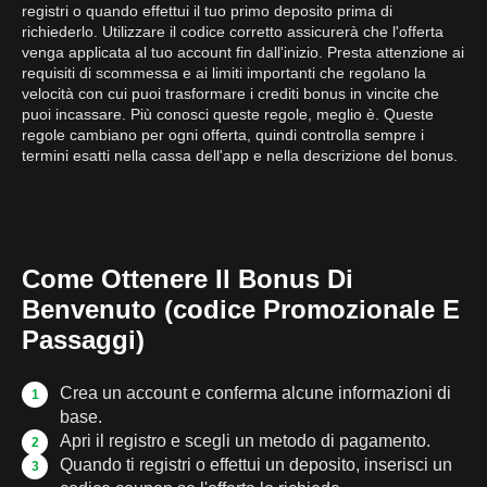
registri o quando effettui il tuo primo deposito prima di
richiederlo. Utilizzare il codice corretto assicurerà che l'offerta
venga applicata al tuo account fin dall'inizio. Presta attenzione ai
requisiti di scommessa e ai limiti importanti che regolano la
velocità con cui puoi trasformare i crediti bonus in vincite che
puoi incassare. Più conosci queste regole, meglio è. Queste
regole cambiano per ogni offerta, quindi controlla sempre i
termini esatti nella cassa dell'app e nella descrizione del bonus.
Come Ottenere Il Bonus Di
Benvenuto (codice Promozionale E
Passaggi)
Crea un account e conferma alcune informazioni di
base.
Apri il registro e scegli un metodo di pagamento.
Quando ti registri o effettui un deposito, inserisci un