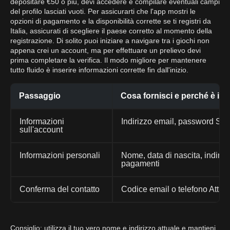
depositare €50 o più, devi accedere e compilare eventuali campi
del profilo lasciati vuoti. Per assicurarti che l'app mostri le
opzioni di pagamento e la disponibilità corrette se ti registri da
Italia, assicurati di scegliere il paese corretto al momento della
registrazione. Di solito puoi iniziare a navigare tra i giochi non
appena crei un account, ma per effettuare un prelievo devi
prima completare la verifica. Il modo migliore per mantenere
tutto fluido è inserire informazioni corrette fin dall'inizio.
Passaggio
Cosa fornisci e perché è im
Informazioni
Indirizzo email, password Sicu
sull'account
Informazioni personali
Nome, data di nascita, indirizz
pagamenti
Conferma del contatto
Codice email o telefono Attiva i
Consiglio: utilizza il tuo vero nome e indirizzo attuale e mantieni