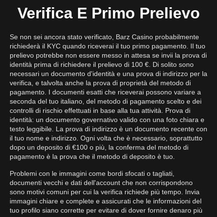
Verifica E Primo Prelievo
Se non sei ancora stato verificato, Barz Casino probabilmente
richiederà il KYC quando riceverai il tuo primo pagamento. Il tuo
prelievo potrebbe non essere messo in attesa se invii la prova di
identità prima di richiedere il prelievo di 100 €. Di solito sono
necessari un documento d'identità e una prova di indirizzo per la
verifica, e talvolta anche la prova di proprietà del metodo di
pagamento. I documenti esatti che riceverai possono variare a
seconda del tuo italiano, del metodo di pagamento scelto e dei
controlli di rischio effettuati in base alla tua attività. Prova di
identità: un documento governativo valido con una foto chiara e
testo leggibile. La prova di indirizzo è un documento recente con
il tuo nome e indirizzo. Ogni volta che è necessario, soprattutto
dopo un deposito di €100 o più, la conferma del metodo di
pagamento è la prova che il metodo di deposito è tuo.
Problemi con le immagini come bordi sfocati o tagliati,
documenti vecchi e dati dell'account che non corrispondono
sono motivi comuni per cui la verifica richiede più tempo. Invia
immagini chiare e complete e assicurati che le informazioni del
tuo profilo siano corrette per evitare di dover fornire denaro più