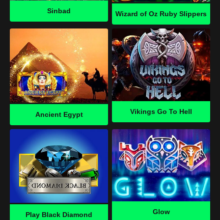
Sinbad
Limiti Sul Banking: Limiti Di Deposito E Prelievo, Nonché
Wizard of Oz Ruby Slippers
Commissioni
Vikings Go To Hell
Ancient Egypt
Glow
Aloha! Cluster Pays