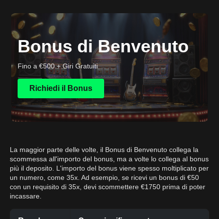
Bonus di Benvenuto
Fino a €500 + Giri Gratuiti
Richiedi il Bonus
La maggior parte delle volte, il Bonus di Benvenuto collega la
scommessa all'importo del bonus, ma a volte lo collega al bonus
più il deposito. L'importo del bonus viene spesso moltiplicato per
un numero, come 35x. Ad esempio, se ricevi un bonus di €50
con un requisito di 35x, devi scommettere €1750 prima di poter
incassare.