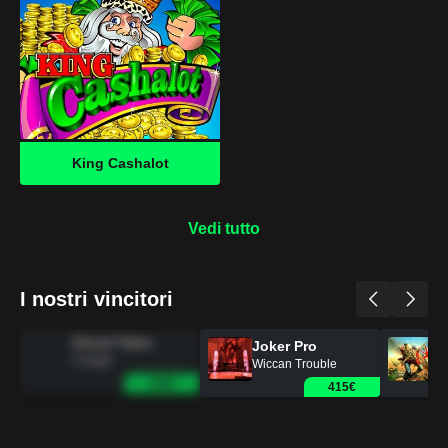
King Cashalot
Vedi tutto
I nostri vincitori
Cloud Tales
Joker Pro
We
Cougar
Wiccan Trouble
Da
346€
415€