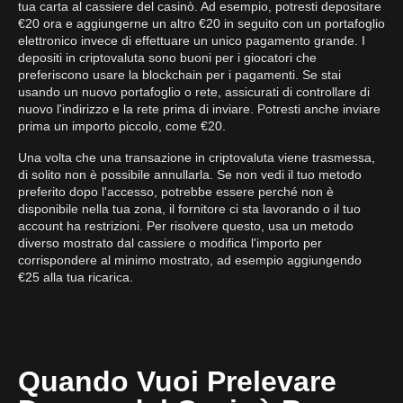
tua carta al cassiere del casinò. Ad esempio, potresti depositare
€20 ora e aggiungerne un altro €20 in seguito con un portafoglio
elettronico invece di effettuare un unico pagamento grande. I
depositi in criptovaluta sono buoni per i giocatori che
preferiscono usare la blockchain per i pagamenti. Se stai
usando un nuovo portafoglio o rete, assicurati di controllare di
nuovo l'indirizzo e la rete prima di inviare. Potresti anche inviare
prima un importo piccolo, come €20.
Una volta che una transazione in criptovaluta viene trasmessa,
di solito non è possibile annullarla. Se non vedi il tuo metodo
preferito dopo l'accesso, potrebbe essere perché non è
disponibile nella tua zona, il fornitore ci sta lavorando o il tuo
account ha restrizioni. Per risolvere questo, usa un metodo
diverso mostrato dal cassiere o modifica l'importo per
corrispondere al minimo mostrato, ad esempio aggiungendo
€25 alla tua ricarica.
Quando Vuoi Prelevare