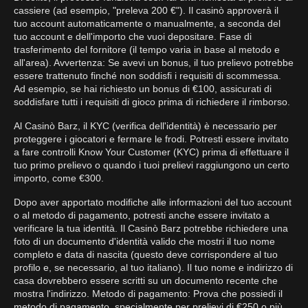
cassiere (ad esempio, "preleva 200 €"). Il casinò approverà il
tuo account automaticamente o manualmente, a seconda del
tuo account e dell'importo che vuoi depositare. Fase di
trasferimento del fornitore (il tempo varia in base al metodo e
all'area). Avvertenza: Se avevi un bonus, il tuo prelievo potrebbe
essere trattenuto finché non soddisfi i requisiti di scommessa.
Ad esempio, se hai richiesto un bonus di €100, assicurati di
soddisfare tutti i requisiti di gioco prima di richiedere il rimborso.
Al Casinò Barz, il KYC (verifica dell'identità) è necessario per
proteggere i giocatori e fermare le frodi. Potresti essere invitato
a fare controlli Know Your Customer (KYC) prima di effettuare il
tuo primo prelievo o quando i tuoi prelievi raggiungono un certo
importo, come €300.
Dopo aver apportato modifiche alle informazioni del tuo account
o al metodo di pagamento, potresti anche essere invitato a
verificare la tua identità. Il Casinò Barz potrebbe richiedere una
foto di un documento d'identità valido che mostri il tuo nome
completo e data di nascita (questo deve corrispondere al tuo
profilo e, se necessario, al tuo italiano). Il tuo nome e indirizzo di
casa dovrebbero essere scritti su un documento recente che
mostra l'indirizzo. Metodo di pagamento: Prova che possiedi il
metodo di pagamento, specialmente per prelievi di €250 o più.