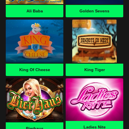
Ali Baba
Golden Sevens
King Of Cheese
King Tiger
Ladies Nite
Bierhaus