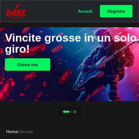
Accedi
Registra
Vincite grosse in un solo
giro!
Gioca ora
Home
Accedi