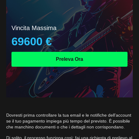
Vincita Massima
69600 €
Preleva Ora
Dovresti prima controllare la tua email e le notifiche dell'account
se il tuo pagamento impiega più tempo del previsto. È possibile
che manchino documenti o che i dettagli non corrispondano.
Di solito, il processo funziona così: fai una richiesta di prelievo al