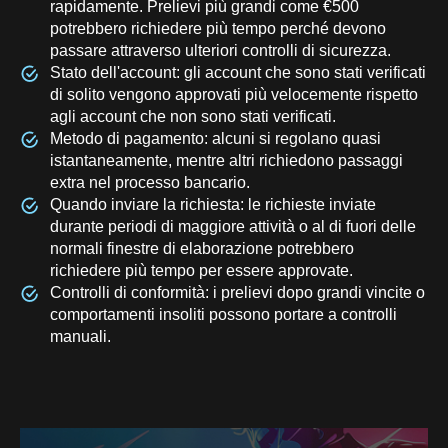
rapidamente. Prelievi più grandi come €500
potrebbero richiedere più tempo perché devono
passare attraverso ulteriori controlli di sicurezza.
Stato dell'account: gli account che sono stati verificati
di solito vengono approvati più velocemente rispetto
agli account che non sono stati verificati.
Metodo di pagamento: alcuni si regolano quasi
istantaneamente, mentre altri richiedono passaggi
extra nel processo bancario.
Quando inviare la richiesta: le richieste inviate
durante periodi di maggiore attività o al di fuori delle
normali finestre di elaborazione potrebbero
richiedere più tempo per essere approvate.
Controlli di conformità: i prelievi dopo grandi vincite o
comportamenti insoliti possono portare a controlli
manuali.