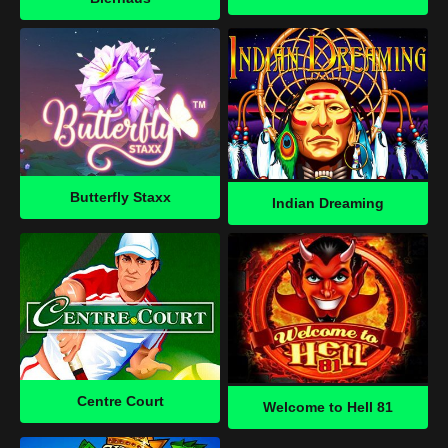
Butterfly Staxx
Indian Dreaming
Centre Court
Welcome to Hell 81