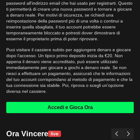
password all'indirizzo email che hai usato per registrarti. Questo
ti permetterà di creare una nuova password e tornare a giocare
a denaro reale. Per motivi di sicurezza, se richiedi una
reimpostazione della password più di una volta o continui a
inserire quella sbagliata, il tuo account potrebbe essere
temporaneamente bloccato e potresti dover dimostrare di
esserne il proprietario prima di poter riprovare.
Puoi visitare il cassiere subito per aggiungere denaro e giocare
dopo l'accesso. Un tipico primo deposito inizia da €20. Non
appena il denaro viene accreditato, può essere utilizzato
immediatamente per giocare a giochi a denaro reale. Se non
riesci a effettuare un pagamento, assicurati che le informazioni
del tuo account corrispondano al metodo di pagamento e che la
tua connessione sia stabile. Poi, riprova o scegli un'opzione
diversa nel cassiere.
Accedi e Gioca Ora
Ora Vincere