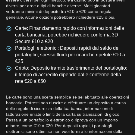
essere diversi per ogni metodo, e il casinò può impostare livelli
diversi per aree o tipi di banche diverse. Molti giocatori
vedranno minimi di deposito tra €10 e €20 come regola
generale. Alcune opzioni potrebbero richiedere €25 o più.
Carte: Finanziamento rapido con informazioni della
carta bancaria; potrebbe richiedere conferma 3D
Secure €10 a €20
Portafogli elettronici: Depositi rapidi dal saldo del
portafoglio; spesso fluidi per ricariche ripetute €10 a
€25
Cripto: Deposito tramite trasferimento del portafoglio;
il tempo di accredito dipende dalle conferme della
rete €20 a €50
Le carte sono una scelta semplice se sei abituato alle operazioni
bancarie. Potresti non riuscire a effettuare un deposito a causa
delle regole di sicurezza della tua banca, informazioni di
fatturazione errate o limiti della carta su transazioni di gioco.
Passa a un portafoglio elettronico o riprova con un importo
minore, come €10 a €20. Per depositi rapidi, i portafogli
elettronici sono ottimi se non vuoi fornire le informazioni della