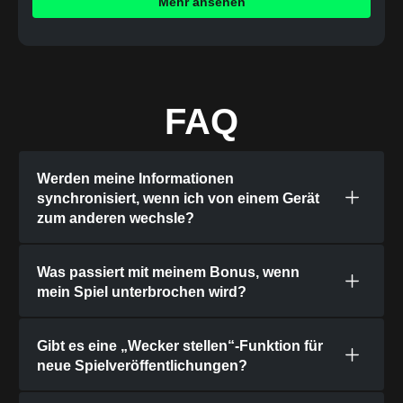
Mehr ansehen
FAQ
Werden meine Informationen
synchronisiert, wenn ich von einem Gerät
zum anderen wechsle?
Was passiert mit meinem Bonus, wenn
mein Spiel unterbrochen wird?
Gibt es eine „Wecker stellen“-Funktion für
neue Spielveröffentlichungen?