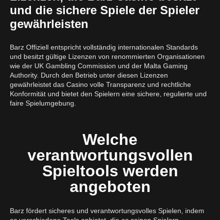
und die sichere Spiele der Spieler
gewährleisten
Barz Offiziell entspricht vollständig internationalen Standards
und besitzt gültige Lizenzen von renommierten Organisationen
wie der UK Gambling Commission und der Malta Gaming
Authority. Durch den Betrieb unter diesen Lizenzen
gewährleistet das Casino volle Transparenz und rechtliche
Konformität und bietet den Spielern eine sichere, regulierte und
faire Spielumgebung.
Welche
verantwortungsvollen
Spieltools werden
angeboten
Barz fördert sicheres und verantwortungsvolles Spielen, indem