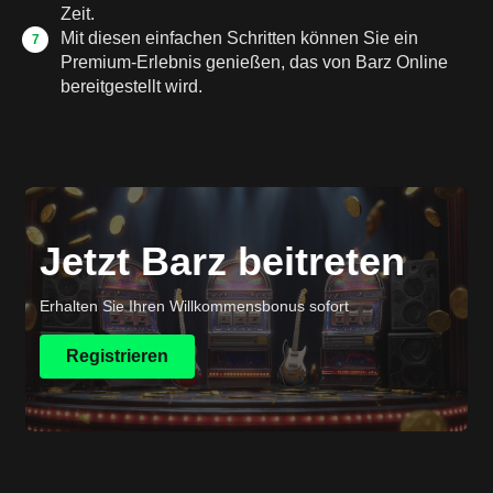
Zeit.
Mit diesen einfachen Schritten können Sie ein
Premium-Erlebnis genießen, das von Barz Online
bereitgestellt wird.
Jetzt Barz beitreten
Erhalten Sie Ihren Willkommensbonus sofort
Registrieren