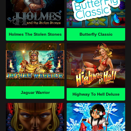
Ist Branz Casino ein vertrauenswürdiges Casino?
Lizenzen, die Barz Casino besitzt und die sichere Spiele
der Spieler gewährleisten
Welche verantwortungsvollen Spieltools werden
Holmes The Stolen Stones
Butterfly Classic
angeboten
Funktionen, die Barz Casino hervorheben
Jaguar Warrior
Highway To Hell Deluxe