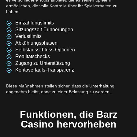
es verschiedene Tools anbietet, die es seinen Spielern
ermöglichen, die volle Kontrolle über ihr Spielverhalten zu
haben.
Einzahlungslimits
Sitzungszeit-Erinnerungen
Verlustlimits
Abkühlungsphasen
Selbstausschluss-Optionen
Realitätschecks
Zugang zu Unterstützung
Kontoverlaufs-Transparenz
Diese Maßnahmen stellen sicher, dass die Unterhaltung
angenehm bleibt, ohne zu einer Belastung zu werden.
Funktionen, die Barz
Casino hervorheben