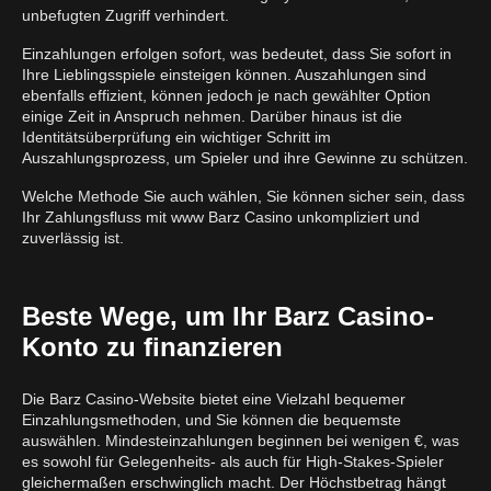
unbefugten Zugriff verhindert.
Einzahlungen erfolgen sofort, was bedeutet, dass Sie sofort in
Ihre Lieblingsspiele einsteigen können. Auszahlungen sind
ebenfalls effizient, können jedoch je nach gewählter Option
einige Zeit in Anspruch nehmen. Darüber hinaus ist die
Identitätsüberprüfung ein wichtiger Schritt im
Auszahlungsprozess, um Spieler und ihre Gewinne zu schützen.
Welche Methode Sie auch wählen, Sie können sicher sein, dass
Ihr Zahlungsfluss mit www Barz Casino unkompliziert und
zuverlässig ist.
Beste Wege, um Ihr Barz Casino-
Konto zu finanzieren
Die Barz Casino-Website bietet eine Vielzahl bequemer
Einzahlungsmethoden, und Sie können die bequemste
auswählen. Mindesteinzahlungen beginnen bei wenigen €, was
es sowohl für Gelegenheits- als auch für High-Stakes-Spieler
gleichermaßen erschwinglich macht. Der Höchstbetrag hängt