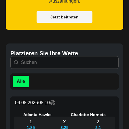
Auszahlungen.
Jetzt beitreten
Platzieren Sie Ihre Wette
Alle
09.08.2026
08:10
Atlanta Hawks
Charlotte Hornets
1
X
2
1.85
3.25
2.1