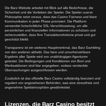
Die Barz-Website arbeitet mit Blick auf alle Bedürfnisse, die
Sicherheit und die Vorlieben der Spieler. Die Spieler-zuerst-
Philosophie setzt voraus, dass das Casino Fairness und klare
Kommunikation in jeder Phase priorisiert. Die Plattform
verwendet fortschrittliche SSL-Verschlüsselung, um alle
persönlichen und finanziellen Informationen zu schützen und
sicherzustellen, dass Ihre Transaktionshistorie privat und gut
geschützt bleibt.
Transparenz ist ein weiteres Hauptmerkmal, das Barz Gambling
von den anderen abhebt. Das faire und unvorhersehbare
Ergebnis aller Spiele wird von unabhängigen Agenturen
getestet. Die Bedingungen und Konditionen von Boni und
Werbeaktionen sind klar angegeben, sodass versteckte
Überraschungen ausgeschlossen werden.
Zusätzlich ist das offizielle Barz Casino vollständig lizenziert und
reguliert von angesehenen Behörden, was eine stressfreie und
angenehme Spielatmosphäre gewährleistet.
Lizenzen, die Barz Casino besitzt