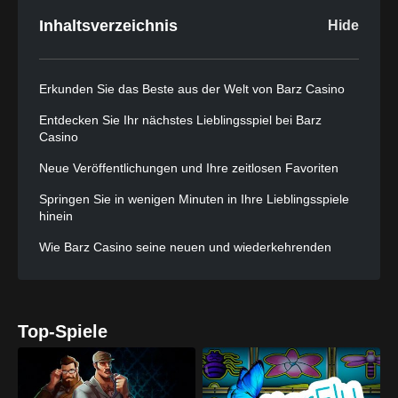
Inhaltsverzeichnis
Hide
Erkunden Sie das Beste aus der Welt von Barz Casino
Entdecken Sie Ihr nächstes Lieblingsspiel bei Barz
Casino
Neue Veröffentlichungen und Ihre zeitlosen Favoriten
Springen Sie in wenigen Minuten in Ihre Lieblingsspiele
hinein
Wie Barz Casino seine neuen und wiederkehrenden
Spieler belohnt
Leitfaden für einfache und sichere Ein- und
Auszahlungen
Top-Spiele
Beste Wege, um Ihr Barz Casino-Konto zu finanzieren
Premium-Spielerlebnis in Ihrer Tasche jederzeit und
überall