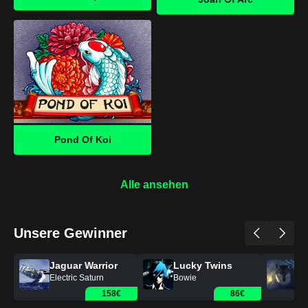
Pond Of Koi
Alle ansehen
Unsere Gewinner
The Paying Piano Club
Jaguar Warrior
bamboo
Electric Saturn
288€
158€