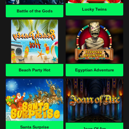
Lucky Twins
Battle of the Gods
Book of Magic
Egyptian Adventure
Santa Surprise
Joan Of Arc