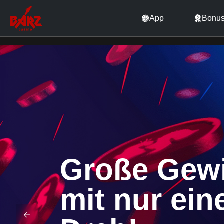
App
Bonu
Große Gew
mit nur ei