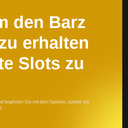
um den Barz
zu erhalten
e Slots zu
nd beginnen Sie mit dem Spielen, sobald Sie
t.