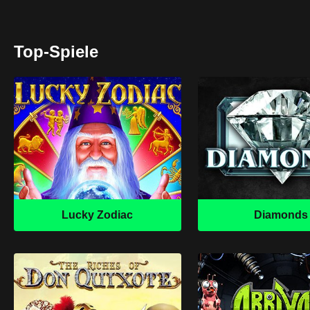
Wie hoch ist die Mindesteinzahlung und das Willkomme
Top-Spiele
Empfohlene erste Einzahlung
Einige Barz Casino No Deposit Bonus Angebote starten
Wenn Sie bei Barz Casino spielen, sind Ihre Chancen, k
Registrierung und Verifizierung Ihres Kontos für Bonus
Einzahlungen, Gebühren und Bearbeitungszeiten für di
Lucky Zodiac
Diamonds