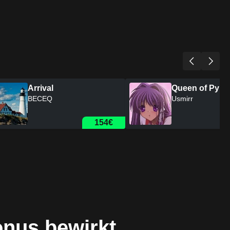
Arrival
Queen of Pyra
BECEQ
Usmirr
154€
onus bewirkt