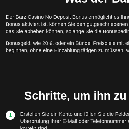
Der Barz Casino No Deposit Bonus ermöglicht es Ihne
Bonus aktiviert ist, können Sie den gutgeschriebene
das Sie abheben können, solange Sie die Bonusbedi
Bonusgeld, wie 20 €, oder ein Bündel Freispiele mit e
beginnen, ohne eine Einzahlung tätigen zu müssen, wa
Schritte, um ihn zu
Erstellen Sie ein Konto und füllen Sie die Fel
Überprüfung Ihrer E-Mail oder Telefonnummer ab
korrekt sind.