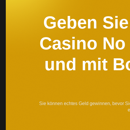
Geben Sie 
Casino No 
und mit B
Sie können echtes Geld gewinnen, bevor Sie
e