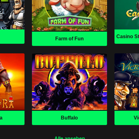
Casino St
Farm of Fun
a
Buffalo
Vi
Alle ansehen