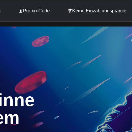
s
Promo-Code
Keine Einzahlungsprämie
inne
nem