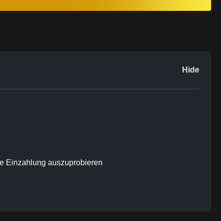
Hide
te Einzahlung auszuprobieren