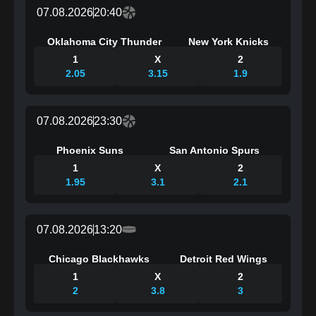
07.08.2026
20:40
Oklahoma City Thunder
New York Knicks
1
X
2
2.05
3.15
1.9
07.08.2026
23:30
Phoenix Suns
San Antonio Spurs
1
X
2
1.95
3.1
2.1
07.08.2026
13:20
Chicago Blackhawks
Detroit Red Wings
1
X
2
2
3.8
3