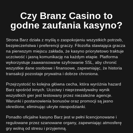
Czy Branz Casino to
godne zaufania kasyno?
Strona Barz działa z myślą o zaspokojeniu wszystkich potrzeb,
bezpieczeństwa i preferencji graczy. Filozofia stawiająca gracza
na pierwszym miejscu zakłada, że kasyno priorytetowo traktuje
uczciwość i jasną komunikację na każdym etapie. Platforma
wykorzystuje zaawansowane szyfrowanie SSL, aby chronić
wszystkie dane osobowe i finansowe, zapewniając, że historia
transakcji pozostaje prywatna i dobrze chroniona.
Przejrzystość to kolejna główna cecha, która wyróżnia hazard
Barz spośród innych. Uczciwy i nieprzewidywalny wynik
wszystkich gier jest testowany przez niezależne agencje.
Warunki i postanowienia bonusów oraz promocji są jasno
określone, eliminując ukryte niespodzianki.
Ponadto oficjalne kasyno Barz jest w pełni licencjonowane i
regulowane przez szanowane organy, zapewniając atmosferę
gry wolną od stresu i przyjemną.