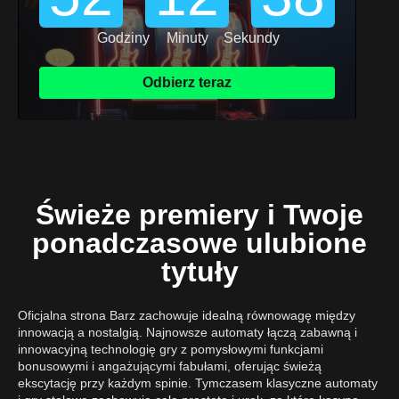
Godziny
Minuty
Sekundy
Odbierz teraz
Świeże premiery i Twoje
ponadczasowe ulubione
tytuły
Oficjalna strona Barz zachowuje idealną równowagę między
innowacją a nostalgią. Najnowsze automaty łączą zabawną i
innowacyjną technologię gry z pomysłowymi funkcjami
bonusowymi i angażującymi fabułami, oferując świeżą
ekscytację przy każdym spinie. Tymczasem klasyczne automaty