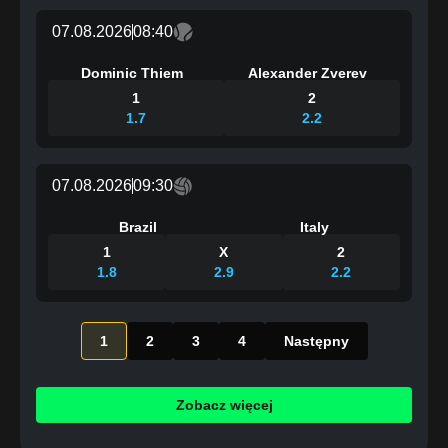
07.08.2026
08:40
Dominic Thiem
Alexander Zverev
1
2
1.7
2.2
07.08.2026
09:30
Brazil
Italy
1
X
2
1.8
2.9
2.2
1
2
3
4
Następny
Zobacz więcej