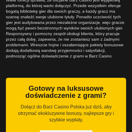
Wiele funkcji sprawia, że oficjalne Barz Casino jest wyjątkową
platformą, do której warto dołączyć. Przede wszystkim oferuje
bogatą bibliotekę gier dla swoich graczy, a każdy gracz ma
szansę znaleźć swoje ulubione tytuły. Ponadto uczciwość tych
gier jest audytowana przez niezależne organizacje, więc gracze
mogą być pewni bezstronnych wyników swoich ulubionych gier.
Responsywny i pomocny zespół obsługi klienta, który pracuje
przez całą dobę, zapewnia, że nie zostaniesz sam z żadnymi
problemami. Wreszcie hojne i oszałamiające pakiety bonusowe
dodają dodatkową warstwę przyjemności i satysfakcji,
podnosząc ogólne doświadczenie z grami w Barz Casino.
Gotowy na luksusowe
doświadczenie z grami?
Dołącz do Barz Casino Polska już dziś, aby
otrzymać ekskluzywne bonusy, najlepsze gry i
szybkie wypłaty.