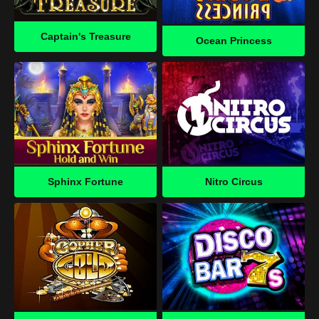
Captain's Treasure
Nouveau Riche
Sphinx Fortune
Nitro Circus