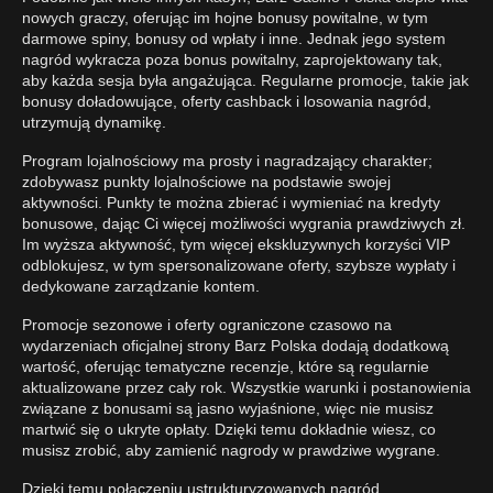
nowych graczy, oferując im hojne bonusy powitalne, w tym
darmowe spiny, bonusy od wpłaty i inne. Jednak jego system
nagród wykracza poza bonus powitalny, zaprojektowany tak,
aby każda sesja była angażująca. Regularne promocje, takie jak
bonusy doładowujące, oferty cashback i losowania nagród,
utrzymują dynamikę.
Program lojalnościowy ma prosty i nagradzający charakter;
zdobywasz punkty lojalnościowe na podstawie swojej
aktywności. Punkty te można zbierać i wymieniać na kredyty
bonusowe, dając Ci więcej możliwości wygrania prawdziwych zł.
Im wyższa aktywność, tym więcej ekskluzywnych korzyści VIP
odblokujesz, w tym spersonalizowane oferty, szybsze wypłaty i
dedykowane zarządzanie kontem.
Promocje sezonowe i oferty ograniczone czasowo na
wydarzeniach oficjalnej strony Barz Polska dodają dodatkową
wartość, oferując tematyczne recenzje, które są regularnie
aktualizowane przez cały rok. Wszystkie warunki i postanowienia
związane z bonusami są jasno wyjaśnione, więc nie musisz
martwić się o ukryte opłaty. Dzięki temu dokładnie wiesz, co
musisz zrobić, aby zamienić nagrody w prawdziwe wygrane.
Dzięki temu połączeniu ustrukturyzowanych nagród