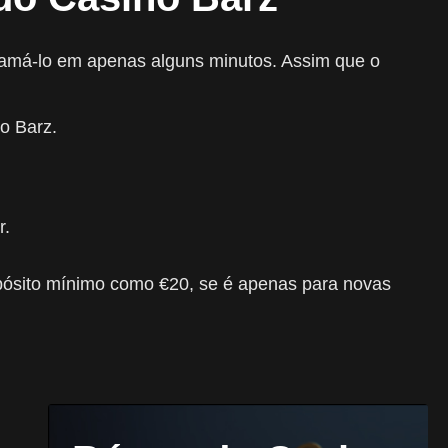
lamá-lo em apenas alguns minutos. Assim que o
o Barz.
r.
pósito mínimo como €20, se é apenas para novas