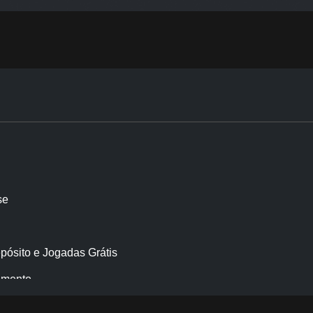
se
pósito e Jogadas Grátis
amento
 no Casino Barz