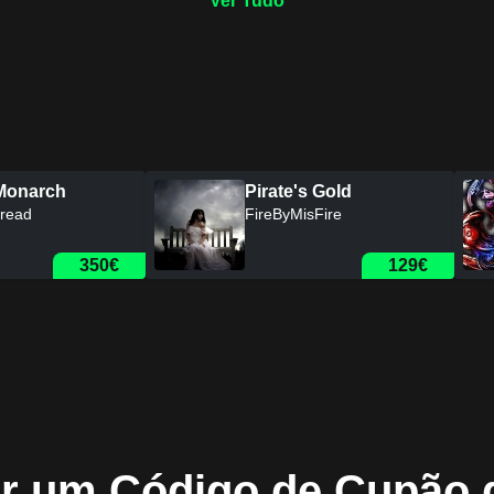
Ver Tudo
Monarch
Pirate's Gold
read
FireByMisFire
350€
129€
 um Código de Cupão 