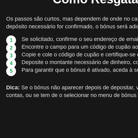
Os passos são curtos, mas dependem de onde no casi
depósito necessário for confirmado, o bónus será adi
Se solicitado, confirme o seu endereço de emai
Encontre o campo para um código de cupão ao 
Copie e cole o código de cupão e certifique-se 
Deposite o montante necessário de dinheiro, 
Para garantir que o bónus é ativado, aceda à se
Dica:
Se o bónus não aparecer depois de depositar,
contas, ou se tem de o selecionar no menu de bónus 