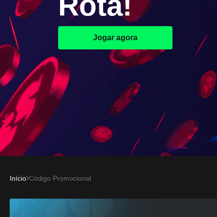
Rota!
Jogar agora
Início
Código Promocional