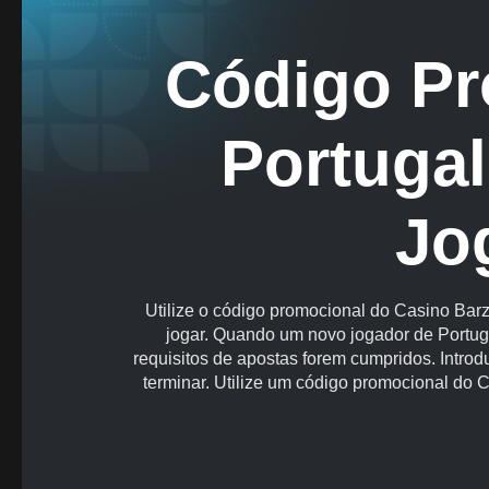
Código Pr
Portuga
Jo
Utilize o código promocional do Casino Barz
jogar. Quando um novo jogador de Portuga
requisitos de apostas forem cumpridos. Introd
terminar. Utilize um código promocional do C