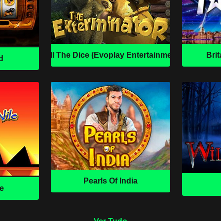
Roll The Dice (Evoplay Entertainment)
Brit
d
Pearls Of India
le