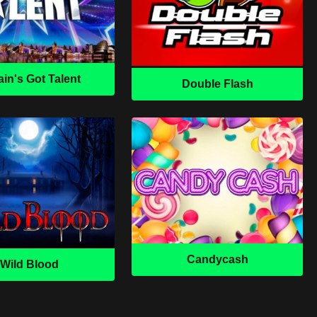
ain's Got Talent
Double Flash
Candycash
Wild Blood